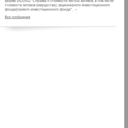
форме 0420502 "Справка о стоимости чистых активов, в том числе
стоимости активов (имущества), акционерного инвестиционного
фонда(паевого инвестиционного фонда",
»
Все сообщения