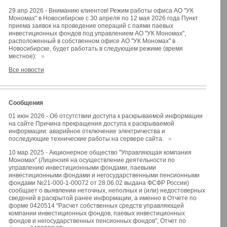
29 апр 2026
-
Вниманию клиентов! Режим работы офиса АО "УК
Мономах" в Новосибирске с 30 апреля по 12 мая 2026 года Пункт
приема заявок на проведение операций с паями паевых
инвестиционных фондов под управлением АО "УК Мономах",
расположенный в собственном офисе АО "УК Мономах" в
Новосибирске, будет работать в следующем режиме (время
местное):
»
Все новости
Сообщения
01 июн 2026
-
Об отсутствии доступа к раскрываемой информации
на сайте Причина прекращения доступа к раскрываемой
информации: аварийное отключение электричества и
последующие технические работы на сервере сайта.
»
10 мар 2025
-
Акционерное общество "Управляющая компания
Мономах" (Лицензия на осуществление деятельности по
управлению инвестиционными фондами, паевыми
инвестиционными фондами и негосударственными пенсионными
фондами №21-000-1-00072 от 28.06.02 выдана ФСФР России)
сообщает о выявлении неточных, неполных и (или) недостоверных
сведений в раскрытой ранее информации, а именно в Отчете по
форме 0420514 "Расчет собственных средств управляющей
компании инвестиционных фондов, паевых инвестиционных
фондов и негосударственных пенсионных фондов", Отчет по