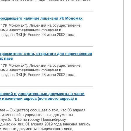
ерждающего наличие лицензии УК Мономах
"УК Мономах"), Лицензия на осуществление
выми инвестиционными фондами и
 выдана ФКЦБ России 28 июня 2002 года,
ранзитного счета, открытого для перечисления
ых паев
"УК Мономах"), Лицензия на осуществление
выми инвестиционными фондами и
 выдана ФКЦБ России 28 июня 2002 года,
енений в учредительные документы в части
 изменении адреса (почтового адреса) в
ее – Общество) сообщает о том, что 03 апреля
ю изменений в учредительные документы
службы №16 по городу Новосибирску
дических лиц 01 апреля 2019 года внесена запись
дительные документы юридического лица,