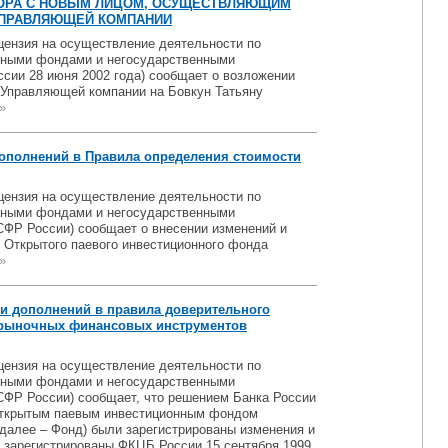
ОРА С НОВЫМ ЛИЦОМ, ОСУЩЕСТВЛЯЮЩИМ
УПРАВЛЯЮЩЕЙ КОМПАНИИ
ензия на осуществление деятельности по
нными фондами и негосударственными
ии 28 июня 2002 года) сообщает о возложении
 Управляющей компании на Бовкун Татьяну
»
ополнений в Правила определения стоимости
ензия на осуществление деятельности по
нными фондами и негосударственными
СФР России) сообщает о внесении изменений и
 Открытого паевого инвестиционного фонда
»
 и дополнений в правила доверительного
рыночных финансовых инструментов
ензия на осуществление деятельности по
нными фондами и негосударственными
СФР России) сообщает, что решением Банка России
 Открытым паевым инвестиционным фондом
далее – Фонд) были зарегистрированы изменения и
 зарегистрированы ФКЦБ России 15 сентября 1999