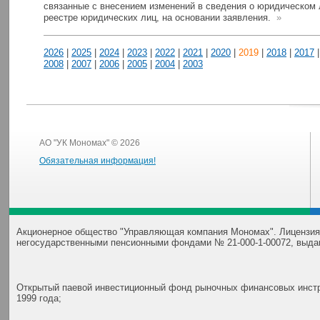
связанные с внесением изменений в сведения о юридическом
реестре юридических лиц, на основании заявления.
»
2026
|
2025
|
2024
|
2023
|
2022
|
2021
|
2020
|
2019
|
2018
|
2017
2008
|
2007
|
2006
|
2005
|
2004
|
2003
АО "УК Мономах" © 2026
Обязательная информация!
Акционерное общество "Управляющая компания Мономах". Лицензия
негосударственными пенсионными фондами № 21-000-1-00072, выда
Открытый паевой инвестиционный фонд рыночных финансовых инстр
1999 года;