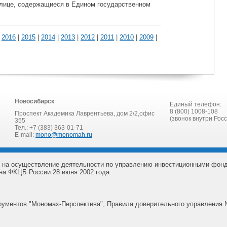
 лице, содержащиеся в Едином государственном
|
2016
|
2015
|
2014
|
2013
|
2012
|
2011
|
2010
|
2009
|
Новосибирск
Единый телефон:
8 (800) 1008-108
Проспект Академика Лаврентьева, дом 2/2,офис
(звонок внутри Рос
355
Тел.: +7 (383) 363-01-71
E-mail:
mono@monomah.ru
 на осуществление деятельности по управлению инвестиционными фон
на ФКЦБ России 28 июня 2002 года.
ументов "Мономах-Перспектива", Правила доверительного управления 