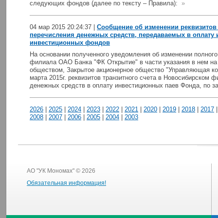
следующих фондов (далее по тексту – Правила):
»
04 мар 2015 20:24:37 |
Сообщение об изменении реквизитов 
перечисления денежных средств, передаваемых в оплату
инвестиционных фондов
На основании полученного уведомления об изменении полного
филиала ОАО Банка "ФК Открытие" в части указания в нем на
обществом, Закрытое акционерное общество "Управляющая ко
марта 2015г. реквизитов транзитного счета в Новосибирском 
денежных средств в оплату инвестиционных паев Фонда, по з
2026
|
2025
|
2024
|
2023
|
2022
|
2021
|
2020
|
2019
|
2018
|
2017
2008
|
2007
|
2006
|
2005
|
2004
|
2003
АО "УК Мономах" © 2026
Обязательная информация!