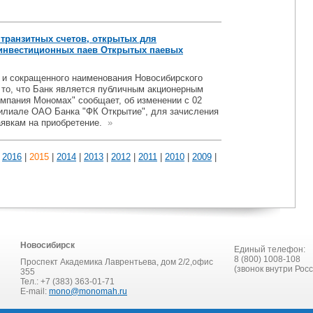
транзитных счетов, открытых для
 инвестиционных паев Открытых паевых
 и сокращенного наименования Новосибирского
 то, что Банк является публичным акционерным
мпания Мономах" сообщает, об изменении с 02
филиале ОАО Банка "ФК Открытие", для зачисления
аявкам на приобретение.
»
|
2016
|
2015
|
2014
|
2013
|
2012
|
2011
|
2010
|
2009
|
Новосибирск
Единый телефон:
8 (800) 1008-108
Проспект Академика Лаврентьева, дом 2/2,офис
(звонок внутри Рос
355
Тел.: +7 (383) 363-01-71
E-mail:
mono@monomah.ru