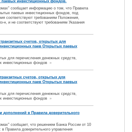
 паевых инвестиционных фондов.
омах" сообщает информацию о том, что Правила
крытых паевых инвестиционных фондов, под
ния соответствуют требованиям Положения,
з-н, и не соответствуют требованиям Указания
транзитных счетов, открытых для
 инвестиционных паев Открытых паевых
ытых для перечисления денежных средств,
ых инвестиционных фондов
»
транзитных счетов, открытых для
 инвестиционных паев Открытых паевых
ытых для перечисления денежных средств,
ых инвестиционных фондов
»
и дополнений в Правила доверительного
мах" сообщает, что решением Банка России от 10
: в Правила доверительного управления