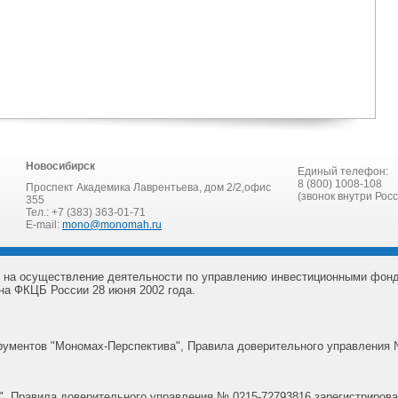
Новосибирск
Единый телефон:
8 (800) 1008-108
Проспект Академика Лаврентьева, дом 2/2,офис
(звонок внутри Рос
355
Тел.: +7 (383) 363-01-71
E-mail:
mono@monomah.ru
 на осуществление деятельности по управлению инвестиционными фон
на ФКЦБ России 28 июня 2002 года.
ументов "Мономах-Перспектива", Правила доверительного управления 
, Правила доверительного управления № 0215-72793816 зарегистрирова