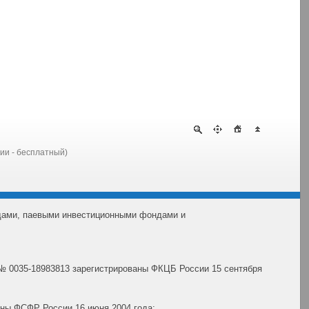
сии - бесплатный)
дами, паевыми инвестиционными фондами и
№ 0035-18983813 зарегистрированы ФКЦБ России 15 сентября
ны ФСФР России 16 июня 2004 года;