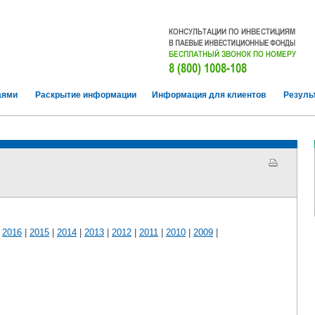
аями
Раскрытие информации
Информация для клиентов
Резуль
|
2016
|
2015
|
2014
|
2013
|
2012
|
2011
|
2010
|
2009
|